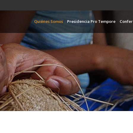
Pasar
al
contenido
Navegación pr
Quiénes Somos
Presidencia Pro Tempore
Confer
principal