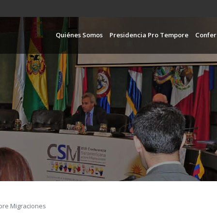
Pasar
al
contenido
Navegación pr
Quiénes Somos
Presidencia Pro Tempore
Confer
principal
bre Migraciones